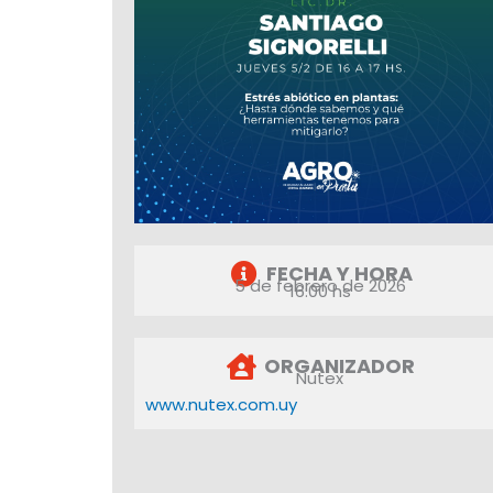
FECHA Y HORA
5 de febrero de 2026
16:00 hs
ORGANIZADOR
Nutex
www.nutex.com.uy