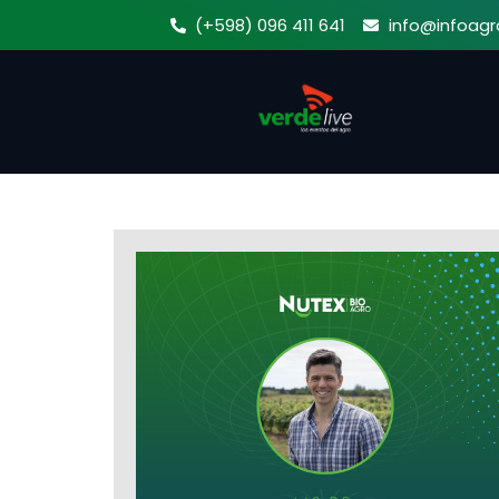
Ir
(+598) 096 411 641
info@infoagr
al
contenido