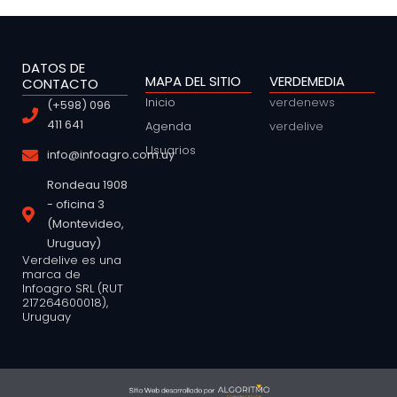
DATOS DE
MAPA DEL SITIO
VERDEMEDIA
CONTACTO
Inicio
verdenews
(+598) 096
411 641
Agenda
verdelive
Usuarios
info@infoagro.com.uy
Rondeau 1908
- oficina 3
(Montevideo,
Uruguay)
Verdelive es una
marca de
Infoagro SRL (RUT
217264600018),
Uruguay