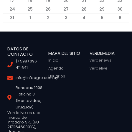
17
18
19
20
21
22
23
24
25
26
27
28
29
30
31
1
2
3
4
5
6
DATOS DE
MAPA DEL SITIO
VERDEMEDIA
CONTACTO
Inicio
verdenews
(+598) 096
411 641
Agenda
verdelive
Usuarios
info@infoagro.com.uy
Rondeau 1908
- oficina 3
(Montevideo,
Uruguay)
Verdelive es una
marca de
Infoagro SRL (RUT
217264600018),
Uruguay