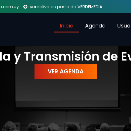
o.com.uy
verdelive es parte de VERDEMEDIA
Inicio
Agenda
Usua
a y Transmisión de E
VER AGENDA