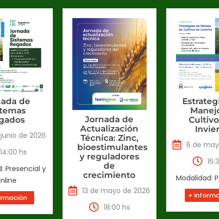
Estrateg
nada de
Manej
stemas
Jornada de
Cultiv
gados
Actualización
Invie
 junio de 2026
Técnica: Zinc,
6 de may
bioestimulantes
14:00 hs
y reguladores
16:
de
: Presencial y
crecimiento
Modalidad: P
nline
13 de mayo de 2026
+ inform
ormación
18:00 hs