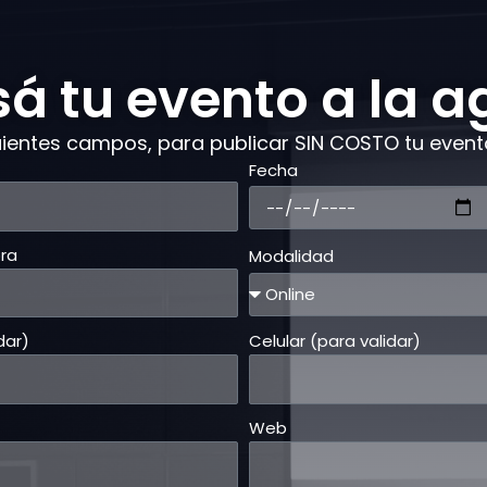
sá tu evento a la 
ientes campos, para publicar SIN COSTO tu evento
Fecha
ra
Modalidad
dar)
Celular (para validar)
Web