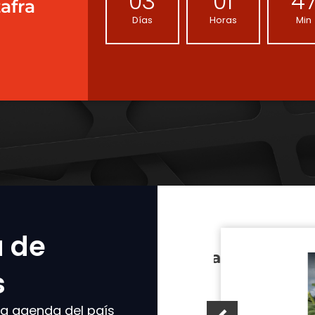
0
3
0
1
4
afra
Días
Horas
Min
 de
nzamiento de zafra
s
26-27
RAIZAR AGRO
ca agenda del país
11 agosto, 2026