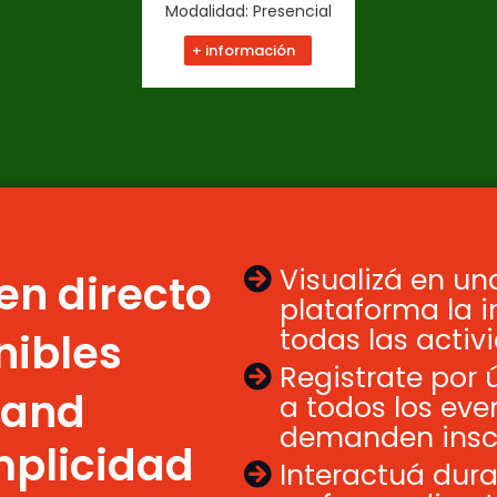
Modalidad: Presencial
+ información
Visualizá en u
en directo
plataforma la 
todas las activ
nibles
Registrate por 
mand
a todos los eve
demanden inscr
mplicidad
Interactuá dura