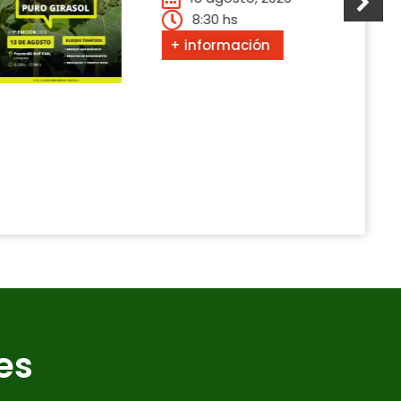
8:30 hs
+ información
es