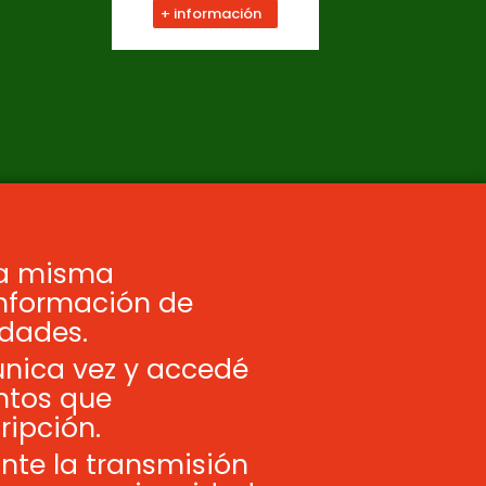
+ información
na misma
información de
idades.
única vez y accedé
ntos que
ipción.
nte la transmisión