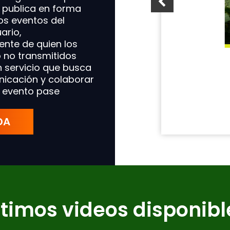
 publica en forma
9:30 hs
los eventos del
información
ario,
nte de quien los
o no transmitidos
n servicio que busca
unicación y colaborar
 evento pase
DA
ltimos videos disponibl