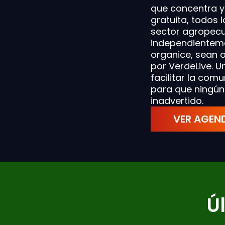
que concentra y
gratuita, todos 
+ 
sector agropecu
independienteme
organice, sean 
por VerdeLive. U
facilitar la com
para que ningún
inadvertido.
VER AGEN
Ú