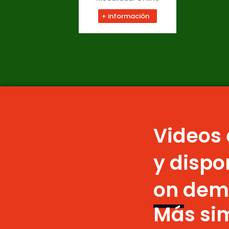
+ información
Videos 
y dispo
on de
Más si