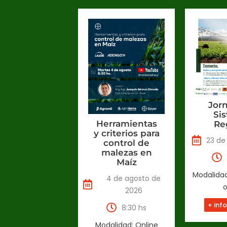
Jor
Si
Herramientas
Re
y criterios para
23 de
control de
malezas en
Maíz
Modalidad
4 de agosto de
o
2026
+ inf
8:30 hs
Modalidad: Online