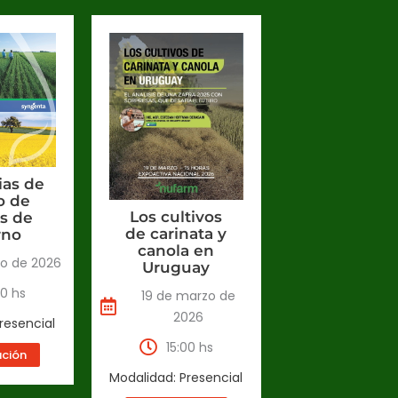
ias de
o de
Los cultivos
os de
de carinata y
rno
canola en
o de 2026
Uruguay
30 hs
19 de marzo de
2026
resencial
15:00 hs
ación
Modalidad: Presencial