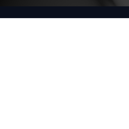
DATOS DE
MAPA DEL SITIO
VERDEMEDIA
CONTACTO
Inicio
verdenews
(+598) 096
411 641
Agenda
verdelive
Usuarios
info@infoagro.com.uy
Rondeau 1908
- oficina 3
(Montevideo,
Uruguay)
Verdelive es una
marca de
Infoagro SRL (RUT
217264600018),
Uruguay