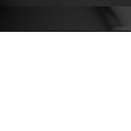
DATOS DE
MAPA DEL SITIO
VERDEMEDIA
CONTACTO
Inicio
verdenews
(+598) 096
411 641
Agenda
verdelive
Usuarios
info@infoagro.com.uy
Rondeau 1908
- oficina 3
(Montevideo,
Uruguay)
Verdelive es una
marca de
Infoagro SRL (RUT
217264600018),
Uruguay