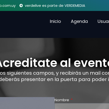
o.com.uy
verdelive es parte de VERDEMEDIA
Inicio
Agenda
Usua
Acreditate al event
s siguientes campos, y recibirás un mail c
eberás presentar en la puerta para poder i
Nombre