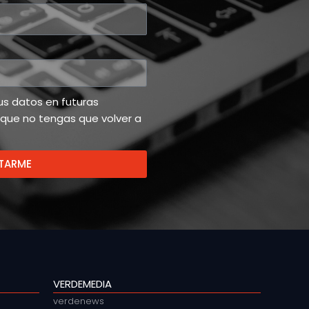
tus datos en futuras
 que no tengas que volver a
TARME
VERDEMEDIA
verdenews