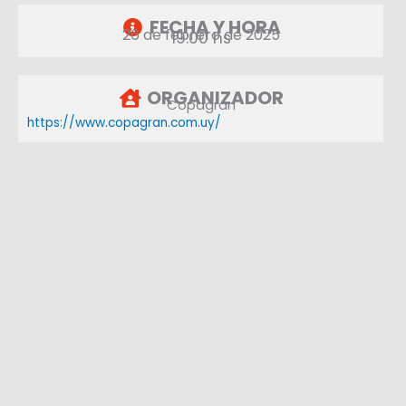
FECHA Y HORA
26 de febrero de 2025
19:00 hs
ORGANIZADOR
Copagran
https://www.copagran.com.uy/