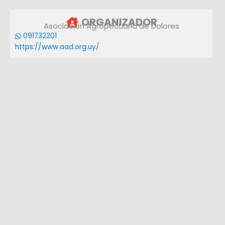
ORGANIZADOR
Asociación Agropecuaria de Dolores
091732201
https://www.aad.org.uy/