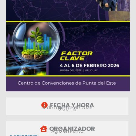
FECHA Y HORA
4 de febrero de 2026
9:00 hs
ORGANIZADOR
Agro en Punta