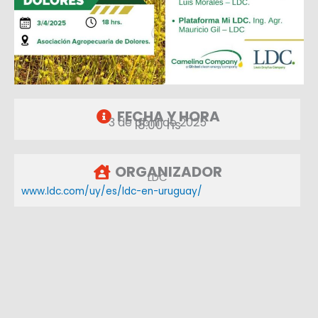
FECHA Y HORA
3 de abril de 2025
18:00 hs
ORGANIZADOR
LDC
www.ldc.com/uy/es/ldc-en-uruguay/