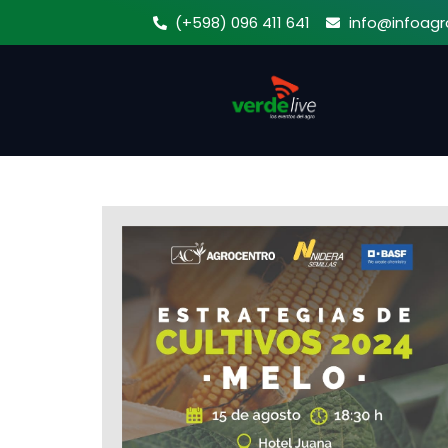
Ir
(+598) 096 411 641
info@infoagr
al
contenido