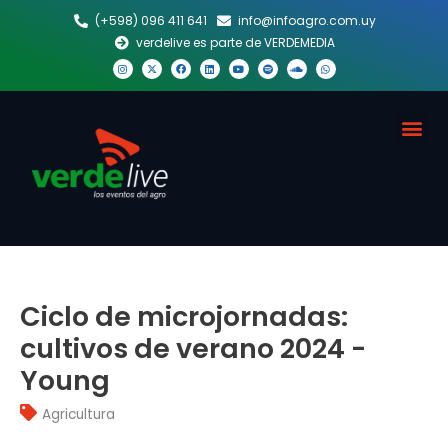
Ir
(+598) 096 411 641
info@infoagro.com.uy
al
verdelive es parte de VERDEMEDIA
contenido
I
X
F
L
Y
S
S
W
n
-
a
i
o
p
o
h
s
t
c
n
u
o
u
a
t
w
e
k
t
t
n
t
a
i
b
e
u
i
d
s
g
t
o
d
b
f
c
a
Me
r
t
o
i
e
y
l
p
a
e
k
n
o
p
m
r
u
d
Ciclo de microjornadas:
cultivos de verano 2024 -
Young
Agricultura