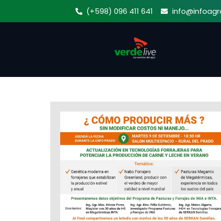
Ir
(+598) 096 411 641
info@infoagr
al
contenido