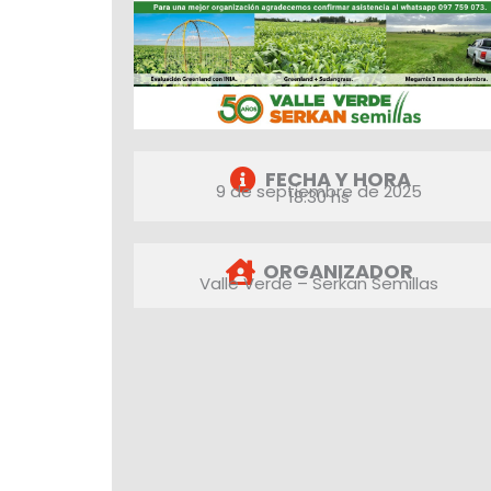
FECHA Y HORA
9 de septiembre de 2025
18:30 hs
ORGANIZADOR
Valle Verde – Serkan Semillas