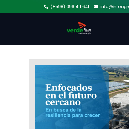
Ir
(+598) 096 411 641
info@infoagr
al
contenido