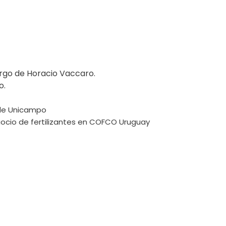
go de Horacio Vaccaro.
o.
r de Unicampo
egocio de fertilizantes en COFCO Uruguay