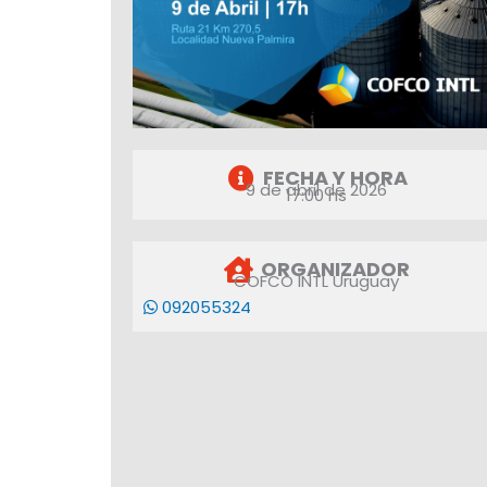
FECHA Y HORA
9 de abril de 2026
17:00 hs
ORGANIZADOR
COFCO INTL Uruguay
092055324