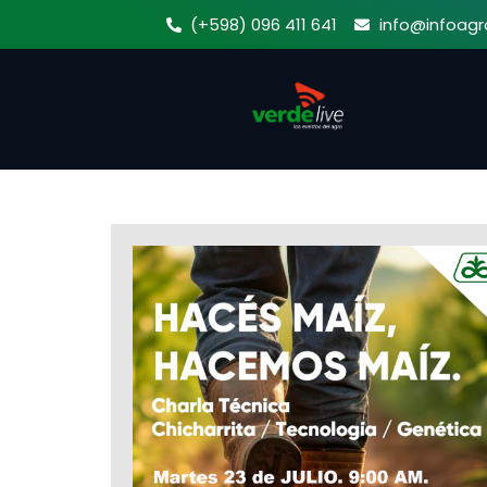
Ir
(+598) 096 411 641
info@infoagr
al
contenido