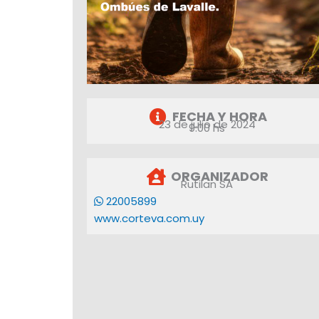
FECHA Y HORA
23 de julio de 2024
9:00 hs
ORGANIZADOR
Rutilan SA
22005899
www.corteva.com.uy