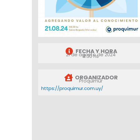
FECHA Y HORA
21 de agosto de 2024
8:30 hs
ORGANIZADOR
Proquimur
https://proquimur.com.uy/