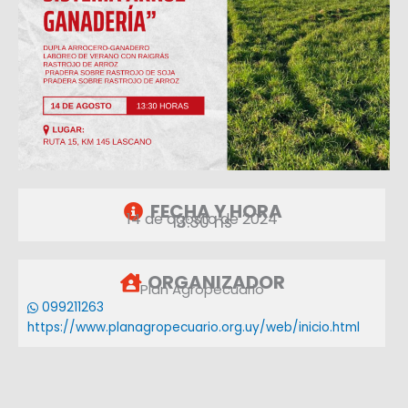
FECHA Y HORA
14 de agosto de 2024
13:30 hs
ORGANIZADOR
Plan Agropecuario
099211263
https://www.planagropecuario.org.uy/web/inicio.html