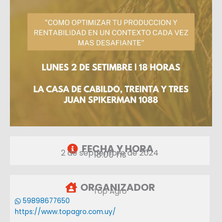
FECHA Y HORA
2 de septiembre de 2024
18:00 hs
ORGANIZADOR
Top Agro
59898677650
https://www.topagro.com.uy/