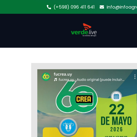
Ir
(+598) 096 411 641
info@infoagr
al
contenido