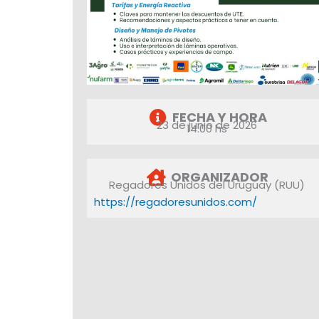
FECHA Y HORA
23 de junio de 2026
14:00 hs
ORGANIZADOR
Regadores Unidos del Uruguay (RUU)
https://regadoresunidos.com/