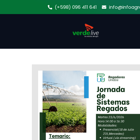
Ir
(+598) 096 411 641
info@infoagr
al
contenido