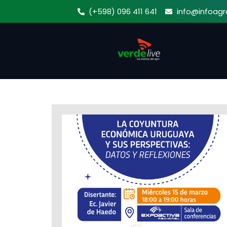
Ir
(+598) 096 411 641
info@infoagr
al
contenido