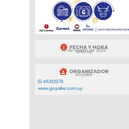
FECHA Y HORA
15 de marzo de 2023
18:00 hs
ORGANIZADOR
Goyaike
45322276
www.goyaike.com.uy