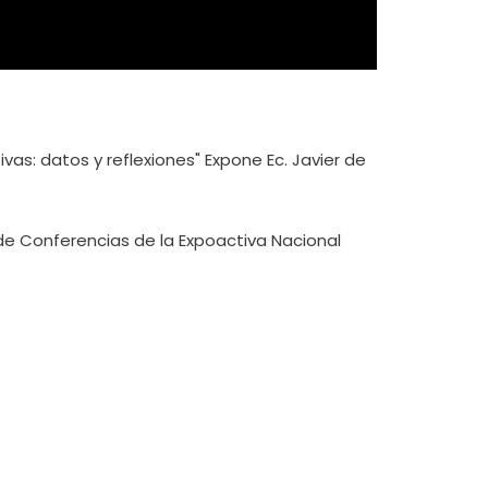
as: datos y reflexiones" E
xpone
Ec.
Javier de
 de Conferencias de la
Expoactiva Nacional