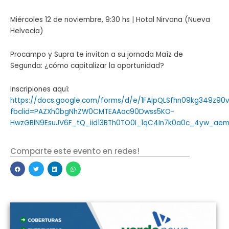
Miércoles 12 de noviembre, 9:30 hs | Hotal Nirvana (Nueva
Helvecia)
Procampo y Supra te invitan a su jornada Maíz de
Segunda: ¿cómo capitalizar la oportunidad?
Inscripiones aquí:
https://docs.google.com/forms/d/e/1FAIpQLSfhn09kg349z9
fbclid=PAZXh0bgNhZW0CMTEAAac90Dwss5KO-
HwzGBlN9EsuJV6F_tQ_iid13BTh0TO0I_1qC4In7k0a0c_4yw_ae
Comparte este evento en redes!