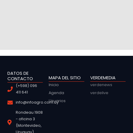
DATOS DE
MAPA DEL SITIO
VERDEMEDIA
CONTACTO
Inicio
verdenews
(+598) 096
411 641
Agenda
verdelive
Usuarios
info@infoagro.com.uy
Rondeau 1908
- oficina 3
(Montevideo,
Uruguay)