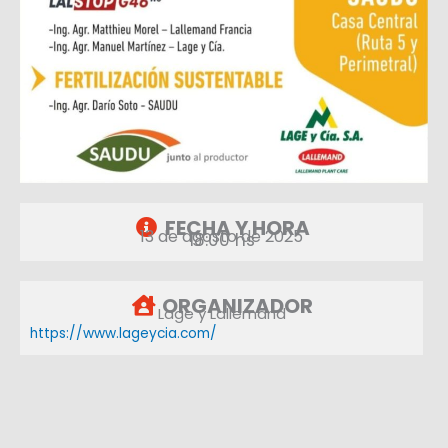
FECHA Y HORA
13 de agosto de 2025
18:00 hs
ORGANIZADOR
Lage y Lallemand
https://www.lageycia.com/