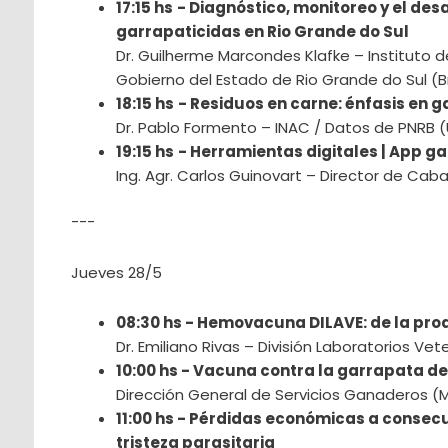
17:15 hs
-
Diagnóstico, monitoreo y el desa
garrapaticidas en Rio Grande do Sul
Dr. Guilherme Marcondes Klafke – Instituto d
Gobierno del Estado de Rio Grande do Sul (Br
18:15 hs
-
Residuos en carne: énfasis en g
Dr. Pablo Formento – INAC / Datos de PNRB 
19:15 hs
-
Herramientas digitales | App g
Ing. Agr. Carlos Guinovart – Director de Ca
---
Jueves 28/5
08:30 hs - Hemovacuna DILAVE: de la prod
Dr. Emiliano Rivas – División Laboratorios Ve
10:00 hs - Vacuna contra la garrapata d
Dirección General de Servicios Ganaderos (
11:00 hs - Pérdidas económicas a consec
tristeza parasitaria