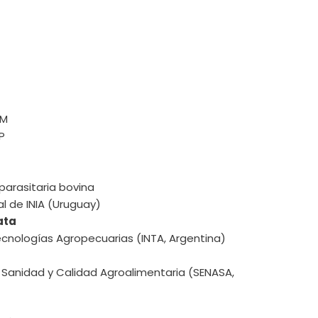
RM
P
parasitaria bovina
l de INIA (Uruguay)
ata
Tecnologías Agropecuarias (INTA, Argentina)
e Sanidad y Calidad Agroalimentaria (SENASA,