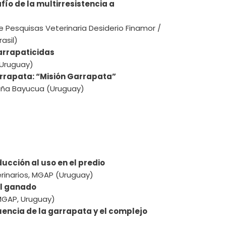
fío de la multirresistencia a
e Pesquisas Veterinaria Desiderio Finamor /
asil)
arrapaticidas
(Uruguay)
arrapata: “Misión Garrapata”
baña Bayucua (Uruguay)
ucción al uso en el predio
terinarios, MGAP (Uruguay)
el ganado
MGAP, Uruguay)
uencia de la garrapata y el complejo