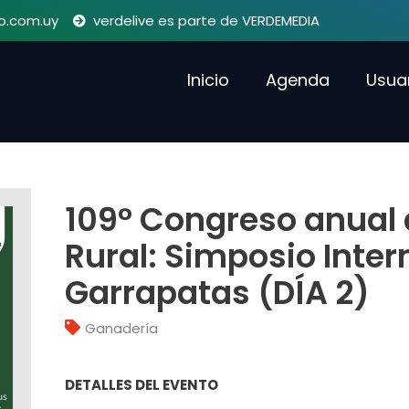
o.com.uy
verdelive es parte de VERDEMEDIA
Inicio
Agenda
Usua
109° Congreso anual 
Rural: Simposio Inter
Garrapatas (DÍA 2)
Ganadería
DETALLES DEL EVENTO