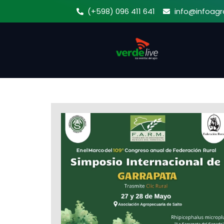
Ir
(+598) 096 411 641
info@infoagr
al
contenido