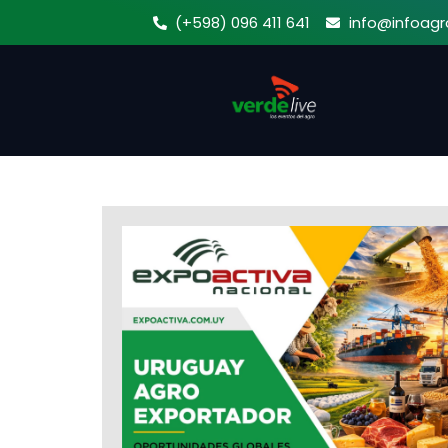
Ir
(+598) 096 411 641
info@infoagr
al
contenido