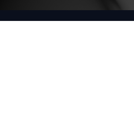
DATOS DE
MAPA DEL SITIO
VERDEMEDIA
CONTACTO
Inicio
verdenews
(+598) 096
411 641
Agenda
verdelive
Usuarios
info@infoagro.com.uy
Rondeau 1908
- oficina 3
(Montevideo,
Uruguay)
Verdelive es una
marca de
Infoagro SRL (RUT
217264600018),
Uruguay