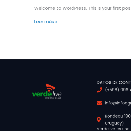
Welcome to WordPress. This is your first post. 
Leer más »
DATOS DE CON
(+598) 096 4
info@infoag
Rondeau 1908
Uruguay)
Verdelive es una