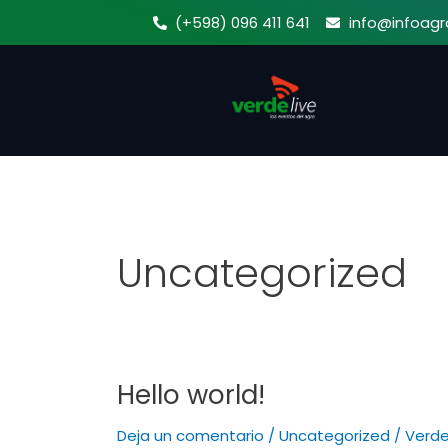
Ir
(+598) 096 411 641
info@infoagr
al
contenido
Uncategorized
Hello world!
Hello
world!
Deja un comentario
/
Uncategorized
/
Verde